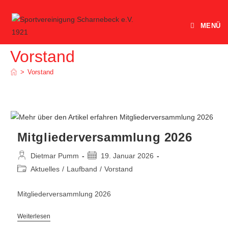
Zum
Inhalt
MENÜ
springen
Vorstand
>
Vorstand
Mitgliederversammlung 2026
Beitrags-
Beitrag
Dietmar Pumm
19. Januar 2026
Autor:
veröffentlicht:
Beitrags-
Aktuelles
/
Laufband
/
Vorstand
Kategorie:
Mitgliederversammlung 2026
Mitgliederversammlung
Weiterlesen
2026