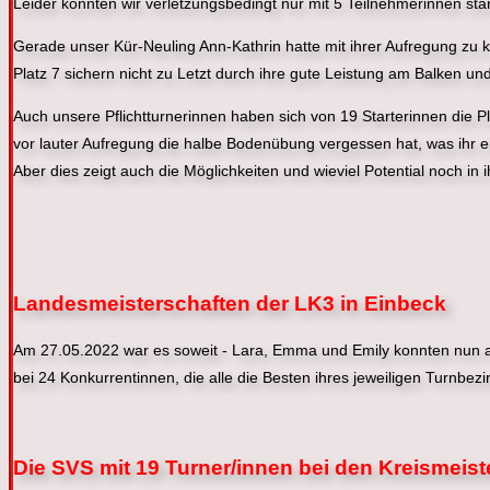
Leider konnten wir verletzungsbedingt nur mit 5 Teilnehmerin
n
en sta
Gerade unser Kür-Neuling Ann-Kathrin hatte mit ihrer Aufregung zu 
Platz 7 sichern nicht zu Letzt durch ihre gute Leistung am Balken un
Auch unsere Pflichtturnerinnen haben sich von 19 Starterinnen die Pl
vor lauter Aufregung die halbe Bodenübung vergessen hat, was ihr ei
Aber dies zeigt auch die Möglichkeiten und wieviel Potential noch in
Landesmeisterschaften der LK3 in Einbec
k
Am 27.05.2022 war es soweit - Lara, Emma und Emily konnten nun au
bei 24 Konkurrentinnen, die alle die Besten ihres jeweiligen Turnbezir
Die SVS mit 19 Turner/innen bei den Kreismeist