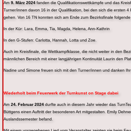
Am
9. März 2024
fanden die Qualifikationswettkämpfe und das Kreisf
Turner/innen davon 16 in der Qualifikation, bei den sich die ersten 4
gehen. Von 16 TN konnten sich am Ende zum Bezirksfinale folgende 1
In der Kür: Lara, Emma, Tia, Magda, Helena, Ann-Kathrin
In den G-Stufen: Carlotta, Hannah, Lotta und Zoe.
Auch im Kreisfinale, die Wettkampfklasse, die nicht weiter in den Bez
männlichen Bereich mit einer langjährigen Kontinuität Laurin den Plat
Nadine und Simone freuen sich mit den Turner/innen und danken Ihren
Wiederholt beim Feuerwerk der Turnkunst on Stage dabei
Am
24. Februar 2024
durfte auch in diesem Jahr wieder das TurnT
Büttgens einen Auftritt der besonderen Art mitgestalten. Emily Dehne
Auslandssemester befand.
Mit einem vorgegebenen Lied vom Veranstalter zeigten sie beim F