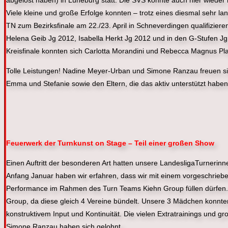
abgelöst haben) in Lüneburg statt. Die SVS konnte auch hier wieder m
Viele kleine und große Erfolge konnten – trotz eines diesmal sehr 
TN zum Bezirksfinale am 22./23. April in Schneverdingen qualifizi
Helena Geib Jg 2012, Isabella Herkt Jg 2012 und in den G-Stufen J
Kreisfinale konnten sich Carlotta Morandini und Rebecca Magnus Pla
Tolle Leistungen! Nadine Meyer-Urban und Simone Ranzau freuen sich
Emma und Stefanie sowie den Eltern, die das aktiv unterstützt haben
Feuerwerk der Turnkunst on Stage – Teil einer großen Show
Einen Auftritt der besonderen Art hatten unsere LandesligaTurneri
Anfang Januar haben wir erfahren, dass wir mit einem vorgeschrie
Performance im Rahmen des Turn Teams Kiehn Group füllen dürfen. E
Group, da diese gleich 4 Vereine bündelt. Unsere 3 Mädchen konnten 
konstruktivem Input und Kontinuität. Die vielen Extratrainings und
Simone Ranzau haben sich gelohnt.