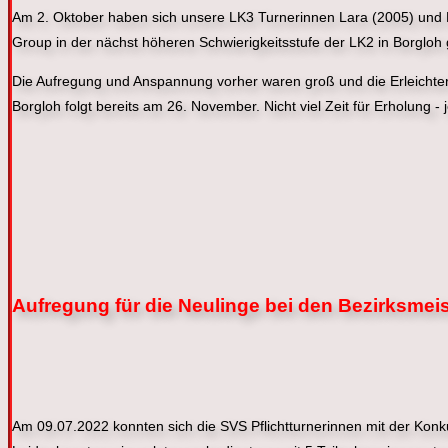
Am 2. Oktober haben sich unsere LK3 Turnerinnen Lara (
2005) und 
Group in der nächst höheren Schwierigkeitsstufe der LK2 in Borgloh 
Die Aufregung und Anspannung vorher waren groß und die Erleichteru
Borgloh folgt bereits am 26. November. Nicht viel Zeit für Erholung - j
Aufregung für die Neulinge bei den Bezirksmei
Am 09.07.2022 konnten sich die SVS Pflichtturnerinnen mit der Konk