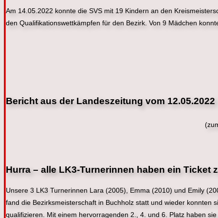
Am 14.05.2022 konnte die SVS mit 19 Kindern an den Kreismeistersch
den Qualifikationswettkämpfen für den Bezirk. Von 9 Mädchen konnten
Bericht aus der Landeszeitung vom 12.05.2022
(zum
Hurra – alle LK3-Turnerinnen haben ein Ticket 
Unsere 3 LK3 Turnerinnen Lara (2005), Emma (2010) und Emily (2007
fand die Bezirksmeisterschaft in Buchholz statt und wieder konnten
qualifizieren. Mit einem hervorragenden 2., 4. und 6. Platz haben sie