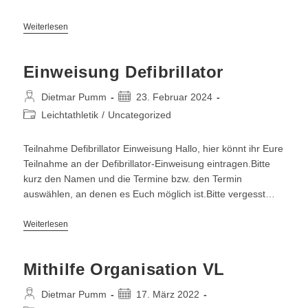
Einweisung
Weiterlesen
Defibrillator
Einweisung Defibrillator
Beitrags-
Beitrag
Dietmar Pumm
23. Februar 2024
Autor:
veröffentlicht:
Beitrags-
Leichtathletik
/
Uncategorized
Kategorie:
Teilnahme Defibrillator Einweisung Hallo, hier könnt ihr Eure
Teilnahme an der Defibrillator-Einweisung eintragen.Bitte
kurz den Namen und die Termine bzw. den Termin
auswählen, an denen es Euch möglich ist.Bitte vergesst…
Einweisung
Weiterlesen
Defibrillator
Mithilfe Organisation VL
Beitrags-
Beitrag
Dietmar Pumm
17. März 2022