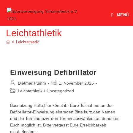
Zum
Inhalt
MENÜ
springen
Leichtathletik
>
Leichtathletik
Einweisung Defibrillator
Beitrags-
Beitrag
Dietmar Pumm
1. November 2025
Autor:
veröffentlicht:
Beitrags-
Leichtathletik
/
Uncategorized
Kategorie:
Busnutzung Hallo,hier könnt ihr Eure Teilnahme an der
Defibrillator-Einweisung eintragen.Bitte kurz den Namen
und die Termine bzw. den Termin auswählen, an denen es
Euch möglich ist. Bitte vergesst Eure Erreichbarkeit
nicht. Besten…