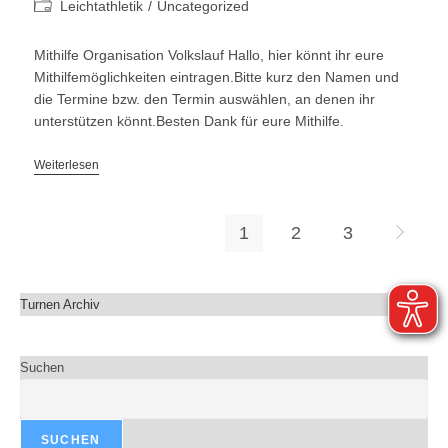
Autor:
veröffentlicht:
Beitrags-
Leichtathletik
/
Uncategorized
Kategorie:
Mithilfe Organisation Volkslauf Hallo, hier könnt ihr eure
Mithilfemöglichkeiten eintragen.Bitte kurz den Namen und
die Termine bzw. den Termin auswählen, an denen ihr
unterstützen könnt.Besten Dank für eure Mithilfe.
Mithilfe
Weiterlesen
Organisation
VL
1
2
3
Zur näch
Turnen Archiv
Suchen
SUCHEN